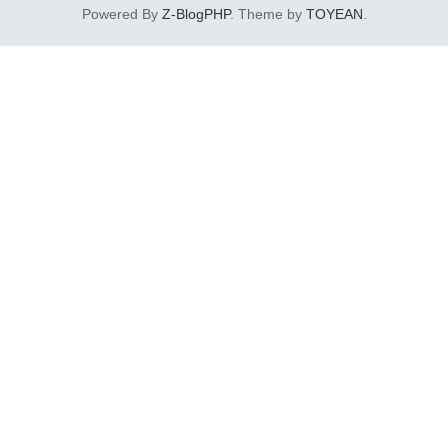
Powered By
Z-BlogPHP
. Theme by
TOYEAN
.