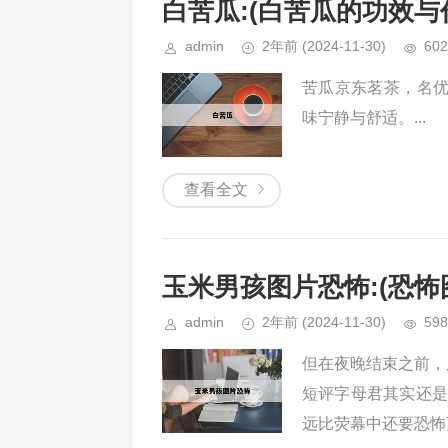
白苦瓜:(白苦瓜的功效与
admin
2年前
(2024-11-30)
602
苦瓜京东茗茶，名
味宁静与舒适。...
查看全文
玉米男孩图片恐怖:(恐怖
admin
2年前
(2024-11-30)
598
但在夜晚结束之前，
短评字母君其实还是
远比荧幕中还要恐怖