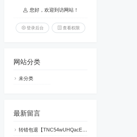
您好，欢迎到访网站！
登录后台
查看权限
网站分类
未分类
最新留言
转错包退【TNC54wUHQacEfFhMWPs44hvWue2G555555】客服TeleGram:【@TrxEm】