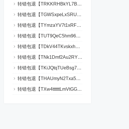
转错包退【TRKKRHBkYL7BPLKVYJp29zqYXqTv9XVnDR】客服TeleGram:【@TrxEm】
转错包退【TGWSxpeLxSRUTyi58A8fgT738drLR3vCHP】客服TeleGram:【@TrxEm】
转错包退【TYmzaYV7t1xRFE7Ayh22dV9y2h88888888】客服TeleGram:【@TrxEm】
转错包退【TUT9QeC5hm96yhtEkSBpztCih2hLKMv92u】客服TeleGram:【@TrxEm】
转错包退【TDkV44TKvskxhTRZs5CqPnvR1qHPTLBtgY】客服TeleGram:【@TrxEm】
转错包退【TNk1Dmf2Au2RYP3uAjLRjnnuPrDBUQQQQQ】客服TeleGram:【@TrxEm】
转错包退【TKiJQtqTUeBsg72McgymNZzWqL786MnYWx】客服TeleGram:【@TrxEm】
转错包退【THAUmyN2Txa5gmEr7Xhn1Qi7rXYcEjRznL】客服TeleGram:【@TrxEm】
转错包退【TXw4ttttttLmVtGGxYXMS4crHNRQfdwcGd】客服TeleGram:【@TrxEm】