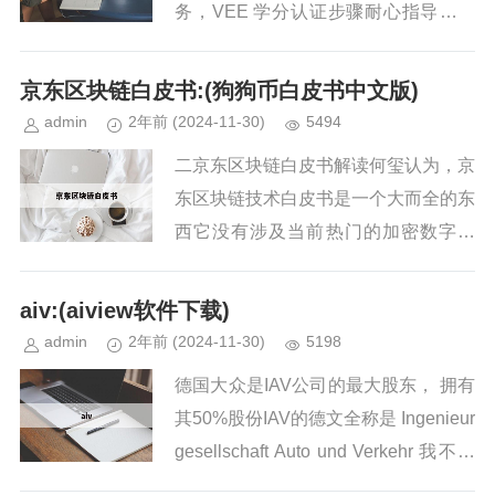
务，VEE 学分认证步骤耐心指导，专
业VEE学分课程培训高效辅导，帮您
快速完成VEE课程认证服务。...
京东区块链白皮书:(狗狗币白皮书中文版)
admin
2年前
(2024-11-30)
5494
二京东区块链白皮书解读何玺认为，京
东区块链技术白皮书是一个大而全的东
西它没有涉及当前热门的加密数字货
币，也没有。 3月22日，为推动区块链
技术的发展和京东集团各种业务场景的
aiv:(aiview软件下载)
结合，京东集团发布京东区块链...
admin
2年前
(2024-11-30)
5198
德国大众是IAV公司的最大股东， 拥有
其50%股份IAV的德文全称是 Ingenieur
gesellschaft Auto und Verkehr 我不负
责的翻译成 汽车和交通工程技术公司