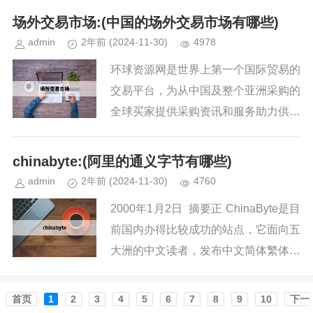
你大概...
场外交易市场:(中国的场外交易市场有哪些)
admin
2年前
(2024-11-30)
4978
环球资源网是世界上第一个国际贸易的
交易平台，为从中国及整个亚洲采购的
全球买家提供采购资讯和服务助力供应
商在瞬息万变的。 我国场外市场有哪
些交易钱币 全球艺术交易中心指定在
chinabyte:(阿里的通义字节有哪些)
华征集处竞买会，展览，寄售，私...
admin
2年前
(2024-11-30)
4760
2000年1月2日 摘要正 ChinaByte是目
前国内办得比较成功的站点，它面向五
大洲的中文读者，发布中文简体繁体两
个版本由 新闻 与 服务 两大板块组成
新闻 板。 chinabyte怎么读Ch...
首页️
1
2
3
4
5
6
7
8
9
10
下一