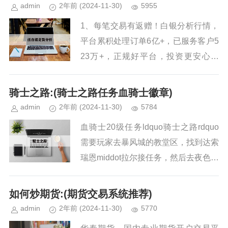
admin
2年前
(2024-11-30)
5955
1、每笔交易有返赠！白银分析行情，
平台累积处理订单6亿+，已服务客户5
23万+，正规好平台，投资更安心。
2、白银走势实时软件，深受股民喜欢
的炒股软件，股票实时异动推送！官方
骑士之路:(骑士之路任务血骑士徽章)
股票软件下，360度主力跟...
admin
2年前
(2024-11-30)
5784
血骑士20级任务ldquo骑士之路rdquo
需要玩家去暴风城的教堂区，找到达索
瑞恩middot拉尔接任务，然后去夜色镇
找到指挥官阿尔泰娅交任务，接受后续
任务ldquo荣誉的证明rdquo，最终获
如何炒期货:(期货交易系统推荐)
得奖励...
admin
2年前
(2024-11-30)
5770