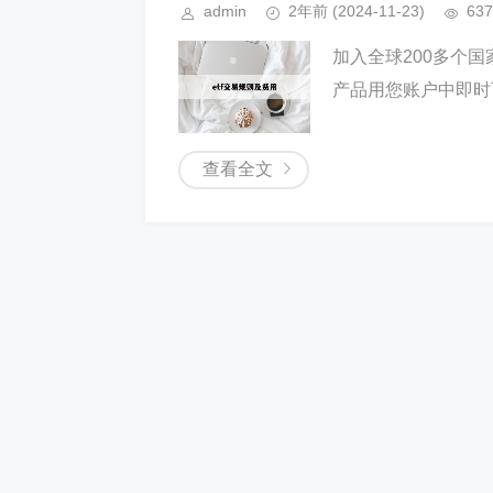
admin
2年前
(2024-11-23)
637
加入全球200多个
产品用您账户中即时
查看全文