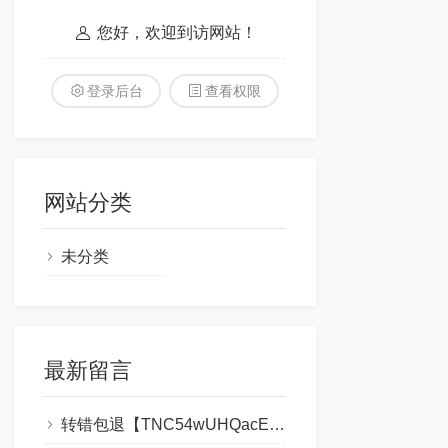
您好，欢迎到访网站！
登录后台
查看权限
网站分类
未分类
最新留言
转错包退【TNC54wUHQacEfFhMWPs44hvWue2G555555】客服TeleGram:【@TrxEm】