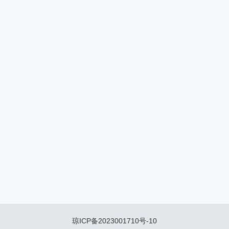
琼ICP备2023001710号-10