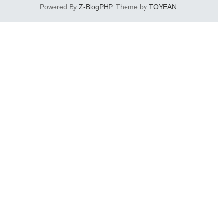
国可申请测试，预约上门...
Powered By
Z-BlogPHP
. Theme by
TOYEAN
.