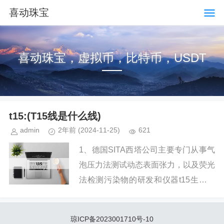
喜动珠宝
喜动珠宝，虚拟币，比特币，USDT
t15:(T15线是什么线)
admin
2年前
(2024-11-25)
621
1、德国SITA西塔公司主要专门从事气
泡压力法测试动态表面张力，以及荧光
法检测污染物的研发和仪器t15生产，
翁开尔公司是其中国授权代理商；翁开
尔是德国t15中国区代理，产品直销全
琼ICP备2023001710号-10