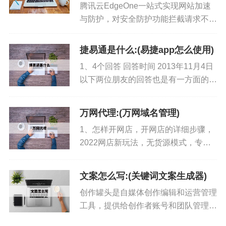
腾讯云EdgeOne一站式实现网站加速
与防护，对安全防护功能拦截请求不计
费，无高额账单，享受免费证书自动更
新，批量管理站点，满足不同场景需
捷易通是什么:(易捷app怎么使用)
求。 加速器专业国际网游加速器，产
1、4个回答 回答时间 2013年11月4日
品经历多年市场考验，全国各一...
以下两位朋友的回答也是有一方面的原
因，我是新手虽然现在还没有挣到钱，
我开始也遇到过你的问题你启动监控了
万网代理:(万网域名管理)
吗更多关于捷易通是什么的问题。...
1、怎样开网店，开网店的详细步骤，
2022网店新玩法，无货源模式，专业
团队，一天让你开好店，优质开店，一
个人1个月，开一件事，绝不是别人的
文案怎么写:(关键词文案生成器)
话 ， 挣米以后才分红。 2、网络代理
创作罐头是自媒体创作编辑和运营管理
全国200+城市，海量i...
工具，提供给创作者账号和团队管理数
据分析作品多平台发布等功能 下载使