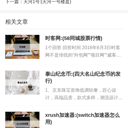
下一篇：
天河1号:(天河一号楼盘)
相关文章
时客网:(58同城股票行情)
1个回答 回答时间 2016年6月3日时客
网不是传统的“外包网”“项目网”“威客
网”的模式，而是一种创新网站使用客
户端计时，按小时计算任务价值更多关
泰山纪念币:(四大名山纪念币的发
于时客网的问题。...
行)
1、京东珠宝首饰低调轻奢，匠心设
计，高端品质，款式多样，潮流设计，
时尚好物，值得拥有。 2、为企业提供
一站式礼品服务方案，在线定制礼品包
xrush加速器:(switch加速器怎么
括高端个人礼品定制，企业纪念礼品，
用)
创意礼品，节日礼品，生日礼品，...