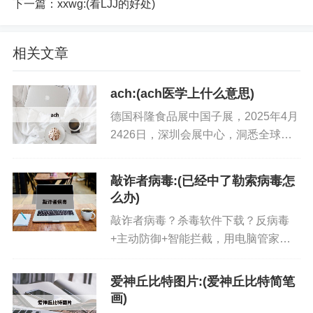
下一篇：
xxwg:(看LJJ的好处)
相关文章
ach:(ach医学上什么意思)
德国科隆食品展中国子展，2025年4月
2426日，深圳会展中心，洞悉全球风
味与创新趋势，流通餐饮双渠道，触达
食品与饮料应用场景及拓宽下沉市场，
敲诈者病毒:(已经中了勒索病毒怎
提供多元高效贸易交流平台。...
么办)
敲诈者病毒？杀毒软件下载？反病毒
+主动防御+智能拦截，用电脑管家安
全查杀腾讯电脑管家精准阻击完美查
杀"黑狐"，全国首推黑狐专杀工具。...
爱神丘比特图片:(爱神丘比特简笔
画)