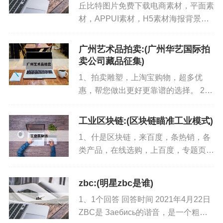
丘比特图片免费下载电商素材，平面素
材，APPUI素材，H5素材海报背景
Banner素材专注png免抠素材帮助
2000万设计师提升工作效率，快速设
广州艺术品拍卖:(广州华艺国际拍
计出精品作品升职加薪奥。...
卖公司藏品征集)
1、拍卖雕塑，上淘宝购物，超多优
惠，帮您做出更好更靠谱的选择。 2、
艺术品拍卖平台钟表眼镜一站式购物，
京东让您足不出户！京东钟表眼镜，集
工业区块链:(区块链瞄准工业模式)
时尚与功能于一身。...
1、什是区块链，来百度，条热销，各
类产品，在线选购，上百度，专题页，
实地考察，支持在线选购，实时询价，
批发选购区块链，上百度爱采购区块链
zbc:(明星zbc是谁)
专题页。...
1、1个回答 回答时间 2021年4月22日
ZBC是 Заебись的谐音，是一个粗鲁