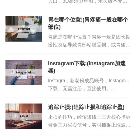
入口，3D高清卫星图，永久版本无限
使用，全球各地的历史影像，可观察到
城郊扩建，战场画面，冰盖消融，可以
胃在哪个位置:(胃疼痛一般在哪个
无限畅玩。...
部位)
胃痛是在哪个位置？胃疼一般是因长期
慢性炎症导致胃部粘膜受损，或胃酸分
泌刺激灼伤造成生活中这些习惯容易导
致胃疼1饮食不规律，经常过饥过饱2
instagram下载:(instagram加速
喜吃辛辣，冰冷饮酒等刺。...
器)
Instagm，新老粉成品账号，Instagm，
下载，无需注册，直接使用。...
追踪止损:(追踪止损和追踪止盈)
止损的技巧，经传短线王三大核心指标
资金主力买卖信号，实时捕捉上涨波
段，止损的技巧在线领取。...