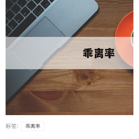
标签:
乖离率